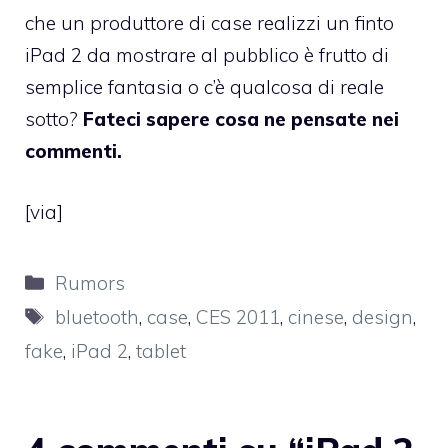
che un produttore di case realizzi un finto
iPad 2 da mostrare al pubblico è frutto di
semplice fantasia o c’è qualcosa di reale
sotto?
Fateci sapere cosa ne pensate nei
commenti.
[
via
]
Categorie
Rumors
Tag
bluetooth
,
case
,
CES 2011
,
cinese
,
design
,
fake
,
iPad 2
,
tablet