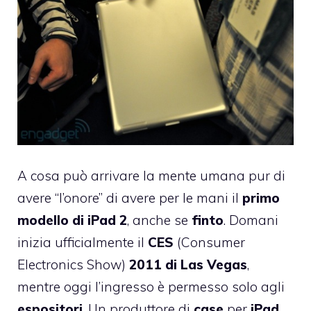
A cosa può arrivare la mente umana pur di
avere “l’onore” di avere per le mani il
primo
modello di iPad 2
, anche se
finto
. Domani
inizia ufficialmente il
CES
(Consumer
Electronics Show)
2011 di Las Vegas
,
mentre oggi l’ingresso è permesso solo agli
espositori
. Un produttore di
case
per
iPad
,