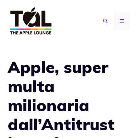
Vai
al
MENU
contenuto
Apple, super
multa
milionaria
dall’Antitrust