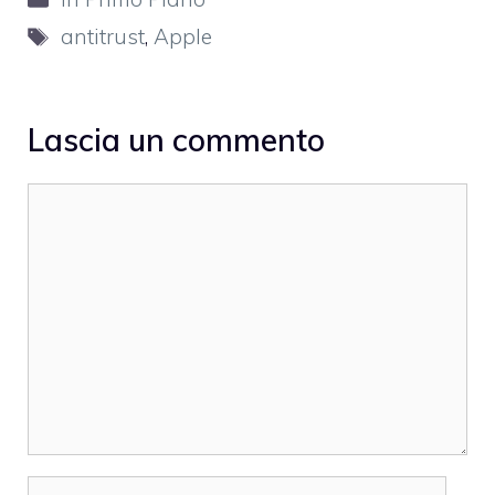
Tag
antitrust
,
Apple
Lascia un commento
Commento
Nome