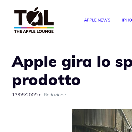
Vai
al
APPLE NEWS
IPH
contenuto
Apple gira lo s
prodotto
13/08/2009
di
Redazione