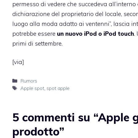
permesso di vedere che succedeva all’interno d
dichiarazione del proprietario del locale, sec
luogo alla moda adatto ai ventenni”, lascia in
potrebbe essere
un nuovo iPod o iPod touch
.
primi di settembre.
[via]
Categorie
Rumors
Tag
Apple spot
,
spot apple
5 commenti su “Apple gi
prodotto”