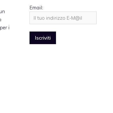
Email:
“un
o
per i