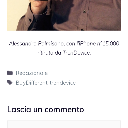
Alessandro Palmisano, con l’iPhone n°15.000
ritirato da TrenDevice.
Categorie
Redazionale
Tag
BuyDifferent
,
trendevice
Lascia un commento
Commento