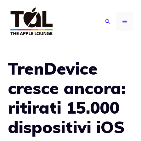
Vai
al
MENU
contenuto
TrenDevice
cresce ancora:
ritirati 15.000
dispositivi iOS