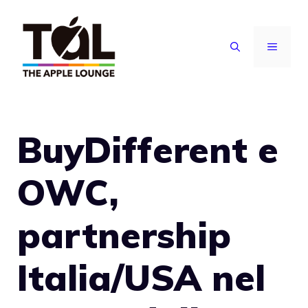
Vai
al
MENU
contenuto
BuyDifferent e
OWC,
partnership
Italia/USA nel