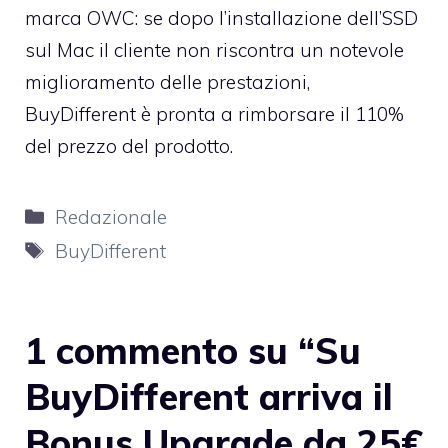
marca OWC: se dopo l’installazione dell’SSD
sul Mac il cliente non riscontra un notevole
miglioramento delle prestazioni,
BuyDifferent è pronta a rimborsare il 110%
del prezzo del prodotto.
Categorie
Redazionale
Tag
BuyDifferent
1 commento su “Su
BuyDifferent arriva il
Bonus Upgrade da 25€