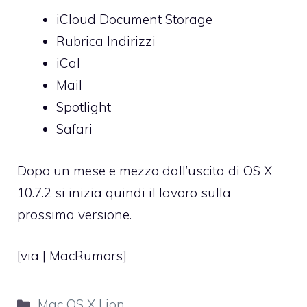
iCloud Document Storage
Rubrica Indirizzi
iCal
Mail
Spotlight
Safari
Dopo un mese e mezzo dall’uscita di
OS X
10.7.2
si inizia quindi il lavoro sulla
prossima versione.
[via |
MacRumors
]
Categorie
Mac OS X Lion