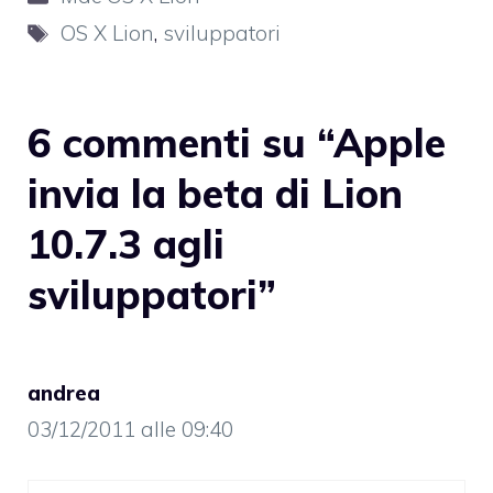
Tag
OS X Lion
,
sviluppatori
6 commenti su “Apple
invia la beta di Lion
10.7.3 agli
sviluppatori”
andrea
03/12/2011 alle 09:40