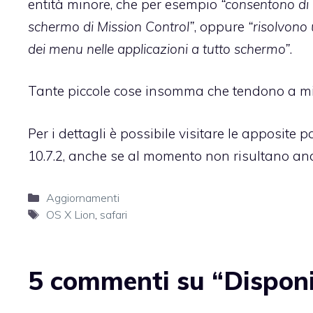
entità minore, che per esempio
“consentono di r
schermo di Mission Control”
, oppure
“risolvono
dei menu nelle applicazioni a tutto schermo”
.
Tante piccole cose insomma che tendono a mi
Per i dettagli è possibile visitare le apposite
10.7.2
, anche se al momento non risultano anc
Categorie
Aggiornamenti
Tag
OS X Lion
,
safari
5 commenti su “Disponi