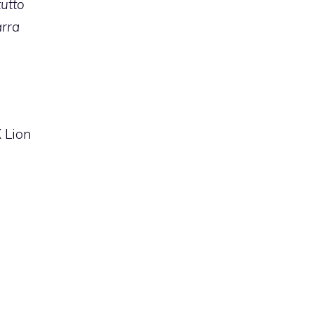
tutto
arra
 Lion