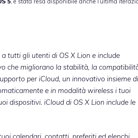
OS 5
, è stata resa disponibile anche l’ultima iterazi
a tutti gli utenti di OS X Lion e include
o che migliorano la stabilità, la compatibilit
 supporto per iCloud, un innovativo insieme d
tomaticamente e in modalità wireless i tuoi
tuoi dispositivi. iCloud di OS X Lion include le
tuoi calendari, contatti, preferiti ed elenchi