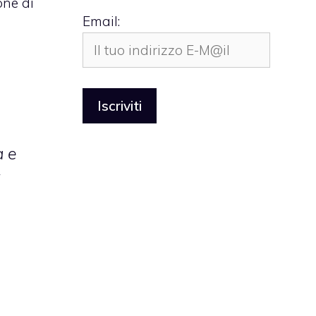
one di
Email:
à e
i