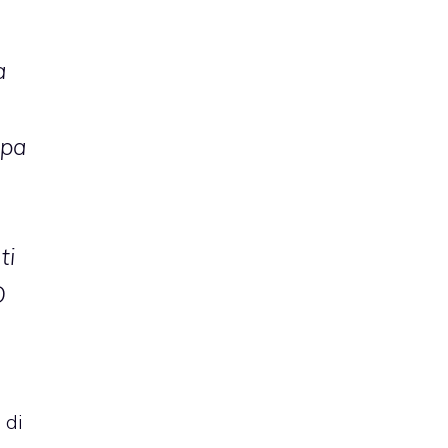
a
ppa
ti
D
 di