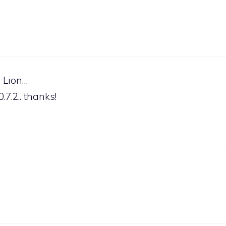
e Lion…
.7.2.. thanks!