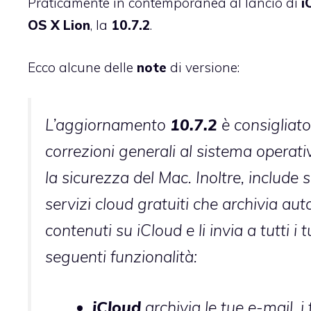
Praticamente in contemporanea al
lancio
di
i
OS X Lion
, la
10.7.2
.
Ecco alcune delle
note
di versione:
L’aggiornamento
10.7.2
è consigliato 
correzioni generali al sistema operativ
la sicurezza del Mac. Inoltre, include
servizi cloud gratuiti che archivia au
contenuti su iCloud e li invia a tutti i 
seguenti funzionalità:
iCloud
archivia le tue e-mail, i 