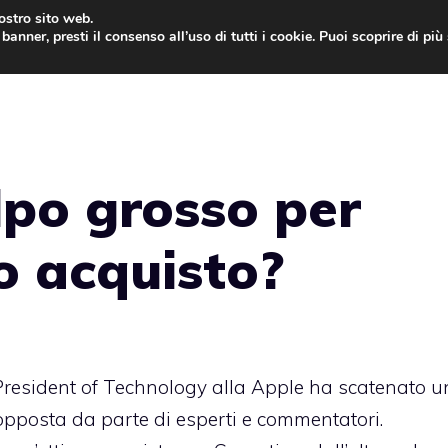
nostro sito web.
banner, presti il consenso all’uso di tutti i cookie. Puoi scoprire di pi
ONE
MAC
IPAD
IOS 9
APPLE WATCH
MAC
lpo grosso per
o acquisto?
 President of Technology
alla Apple ha scatenato u
pposta da parte di esperti e commentatori.