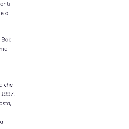
ronti
he a
” Bob
imo
lo che
l 1997,
osta,
la