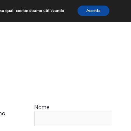
ù su quali cookie stiamo utilizzando
Accetta
 APPS
RECENSIONI
APPROFONDIMENTO
Nome
na