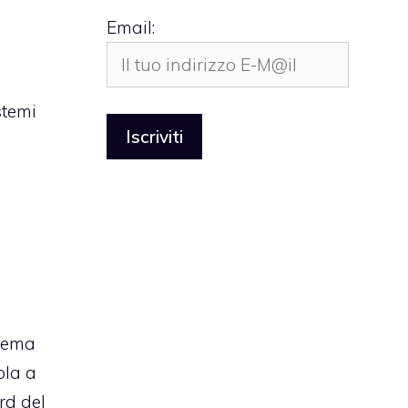
Email:
stemi
blema
ola a
rd del