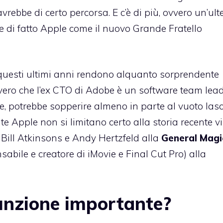
rebbe di certo percorsa. E c’è di più, ovvero un’ult
ve di fatto Apple come il nuovo Grande Fratello
 questi ultimi anni rendono alquanto sorprendente
vero che l’ex CTO di Adobe è un software team lea
se, potrebbe sopperire almeno in parte al vuoto las
nte Apple non si limitano certo alla storia recente v
 Bill Atkinsons e Andy Hertzfeld alla
General Magi
sabile e creatore di iMovie e Final Cut Pro) alla
unzione importante?