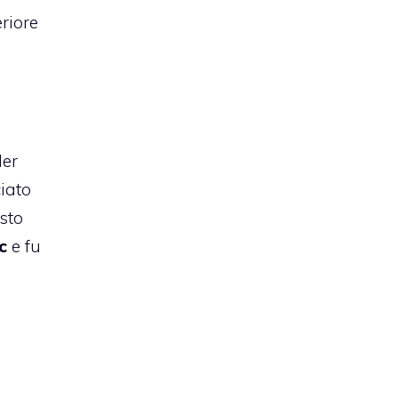
eriore
der
ciato
isto
c
e fu