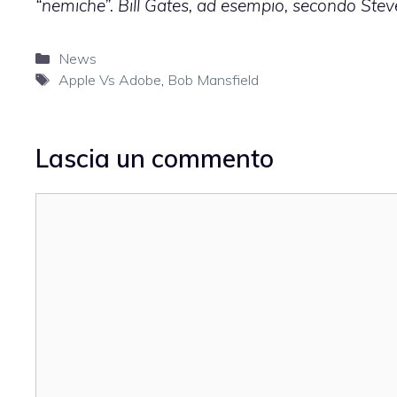
“nemiche”. Bill Gates, ad esempio, secondo Stev
Categorie
News
Tag
Apple Vs Adobe
,
Bob Mansfield
Lascia un commento
Commento