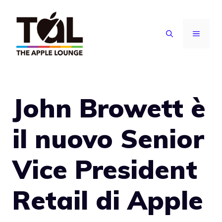
Vai
al
MENU
contenuto
John Browett è
il nuovo Senior
Vice President
Retail di Apple