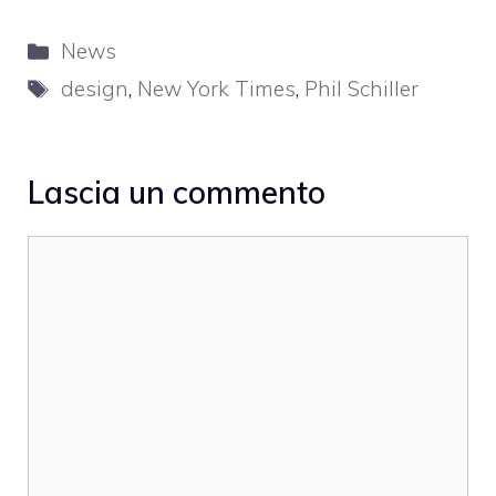
Categorie
News
Tag
design
,
New York Times
,
Phil Schiller
Lascia un commento
Commento