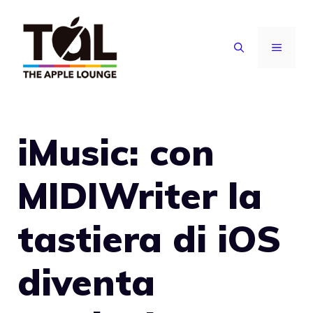
Vai
al
MENU
contenuto
iMusic: con
MIDIWriter la
tastiera di iOS
diventa