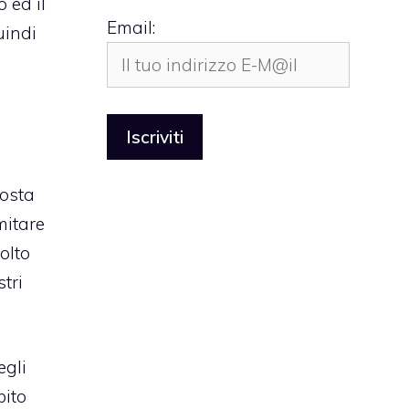
 ed il
Email:
uindi
posta
mitare
olto
tri
egli
bito