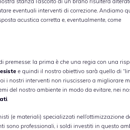
stra stanza l’ascolto di un brano risulterà alterato
utare eventuali interventi di correzione. Andiamo q
posta acustica corretta e, eventualmente, come
di premesse: la prima è che una regia con una ris
esiste
e quindi il nostro obiettivo sarà quello di “li
poi i nostri interventi non riuscissero a migliorare m
emi del nostro ambiente in modo da evitare, nei nos
ati
.
i (e materiali) specializzati nell’ottimizzazione d
nti sono professionali, i soldi investiti in questo am