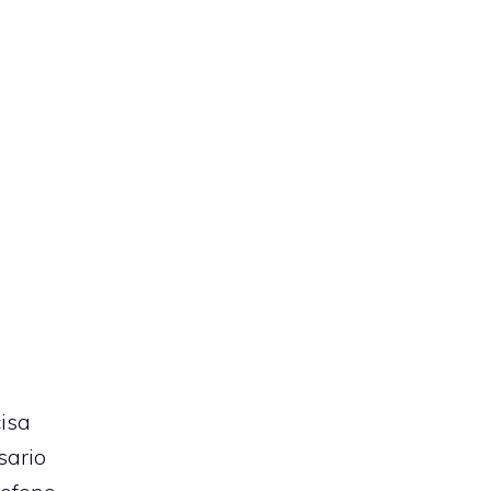
cisa
sario