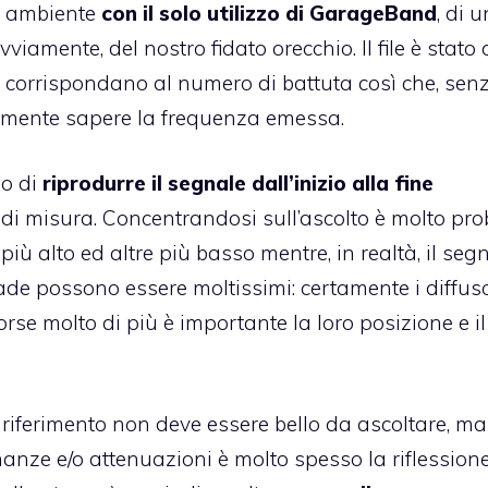
n ambiente
con il solo utilizzo di GarageBand
, di u
amente, del nostro fidato orecchio. Il file è stato 
 corrispondano al numero di battuta così che, sen
tamente sapere la frequenza emessa.
lo di
riprodurre il segnale dall’inizio alla fine
 di misura. Concentrandosi sull’ascolto è molto pro
ù alto ed altre più basso mentre, in realtà, il seg
ade possono essere moltissimi: certamente i diffuso
rse molto di più è importante la loro posizione e il
riferimento non deve essere bello da ascoltare, ma
onanze e/o attenuazioni è molto spesso la riflession