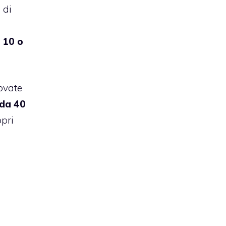
 di
i 10 o
ovate
da 40
pri