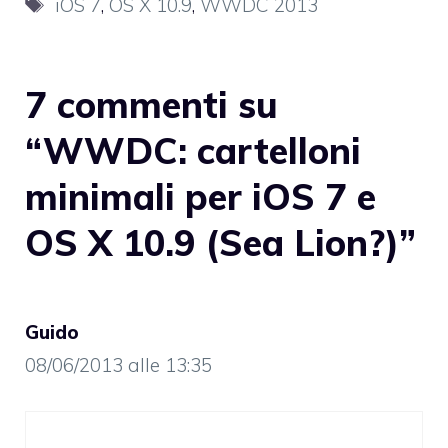
Tag
iOS 7
,
OS X 10.9
,
WWDC 2013
7 commenti su
“WWDC: cartelloni
minimali per iOS 7 e
OS X 10.9 (Sea Lion?)”
Guido
08/06/2013 alle 13:35