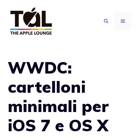
Vai
al
MENU
contenuto
WWDC:
cartelloni
minimali per
iOS 7 e OS X