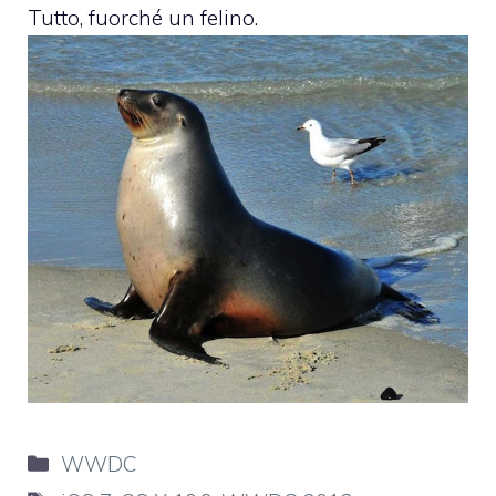
Tutto, fuorché un felino.
Categorie
WWDC