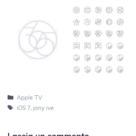
Categorie
Apple TV
Tag
iOS 7
,
jony ive