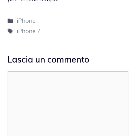
Categorie
iPhone
Tag
iPhone 7
Lascia un commento
Commento