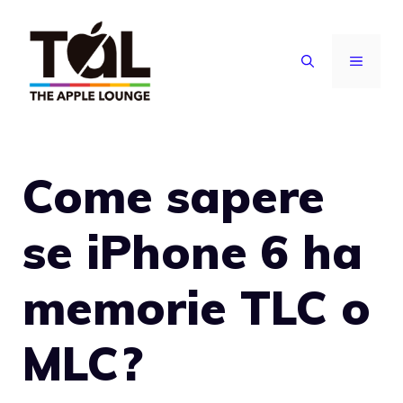
Vai
al
MENU
contenuto
Come sapere
se iPhone 6 ha
memorie TLC o
MLC?