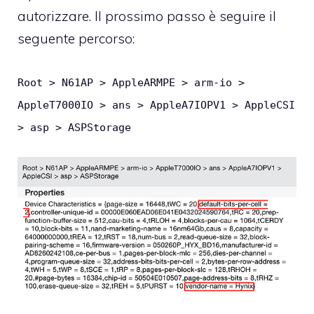
autorizzare. Il prossimo passo è seguire il
seguente percorso:
Root > N61AP > AppleARMPE > arm-io >
AppleT7000IO > ans > AppleA7IOPV1 > AppleCSI
> asp > ASPStorage