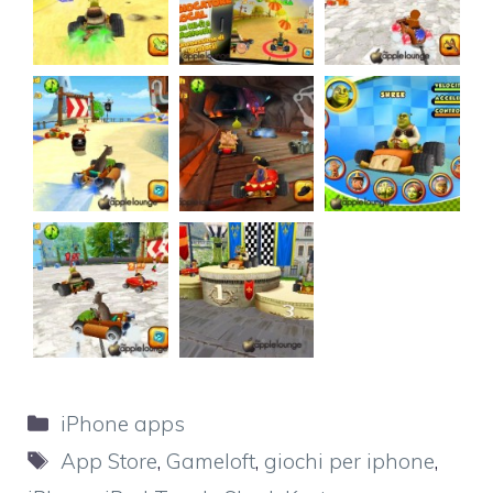
Categorie
iPhone apps
Tag
App Store
,
Gameloft
,
giochi per iphone
,