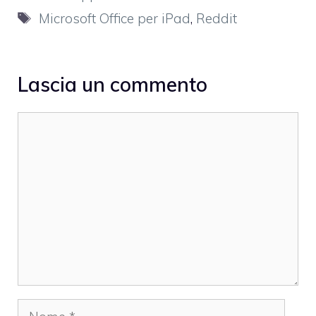
Tag
Microsoft Office per iPad
,
Reddit
Lascia un commento
Commento
Nome