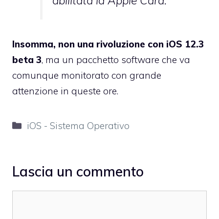
abilitata la Apple Card.
Insomma, non una rivoluzione con iOS 12.3
beta 3
, ma un pacchetto software che va
comunque monitorato con grande
attenzione in queste ore.
Categorie
iOS - Sistema Operativo
Lascia un commento
Commento