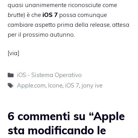
quasi unanimemente riconosciute come
brutte
) è che
iOS
7
possa comunque
cambiare aspetto prima della release, attesa
per il prossimo autunno.
[
via
]
Categorie
iOS - Sistema Operativo
Tag
Apple.com
,
Icone
,
iOS 7
,
jony ive
6 commenti su “Apple
sta modificando le