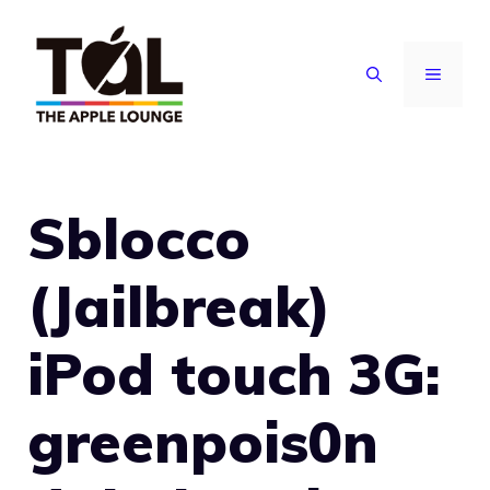
Vai
al
MENU
contenuto
Sblocco
(Jailbreak)
iPod touch 3G:
greenpois0n