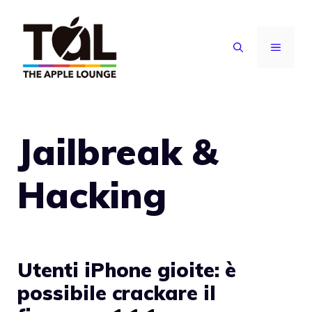
Vai
al
MENU
contenuto
Jailbreak &
Hacking
Utenti iPhone gioite: è
possibile crackare il