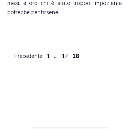
mesi, e ora chi è stato troppo impaziente
potrebbe pentirsene.
Pagina
Pagina
Pagina
←
Precedente
1
…
17
18