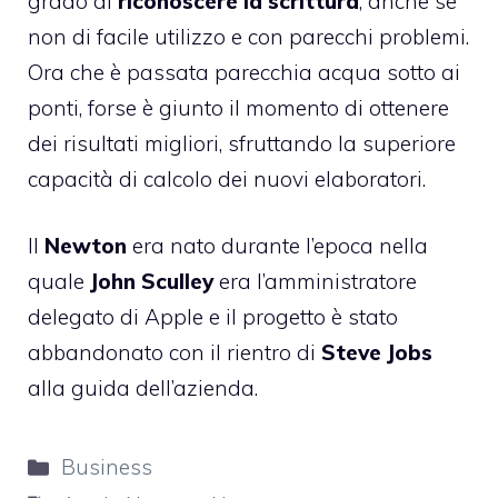
grado di
riconoscere la scrittura
, anche se
non di facile utilizzo e con parecchi problemi.
Ora che è passata parecchia acqua sotto ai
ponti, forse è giunto il momento di ottenere
dei risultati migliori, sfruttando la superiore
capacità di calcolo dei nuovi elaboratori.
Il
Newton
era nato durante l’epoca nella
quale
John Sculley
era l’amministratore
delegato di Apple e il progetto è stato
abbandonato con il rientro di
Steve Jobs
alla guida dell’azienda.
Categorie
Business