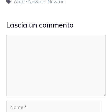
Tag
Apple Newton
,
Newton
Lascia un commento
Commento
Nome