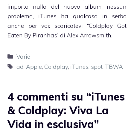
importa nulla del nuovo album, nessun
problema, iTunes ha qualcosa in serbo
anche per voi: scaricatevi “
Coldplay Got
Eaten By Piranhas
” di
Alex Arrowsmith
.
Categorie
Varie
Tag
ad
,
Apple
,
Coldplay
,
iTunes
,
spot
,
TBWA
4 commenti su “iTunes
& Coldplay: Viva La
Vida in esclusiva”