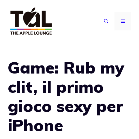
Vai
al
MENU
contenuto
Game: Rub my
clit, il primo
gioco sexy per
iPhone