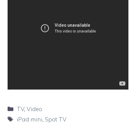
Categorie
TV
,
Video
Tag
iPad mini
,
Spot TV