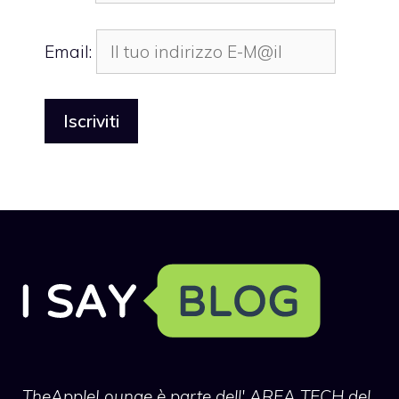
Email:
TheAppleLounge
è parte dell' AREA TECH del