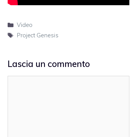
Categorie
Video
Tag
Project Genesis
Lascia un commento
Commento