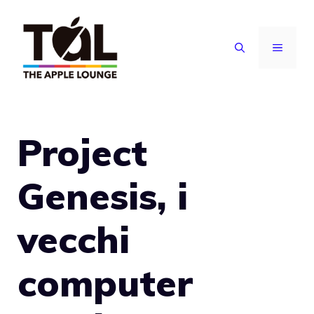
Vai
al
MENU
contenuto
Project
Genesis, i
vecchi
computer