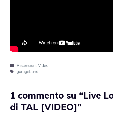
Categorie
Recensioni
,
Video
Tag
garageband
1 commento su “Live Lo
di TAL [VIDEO]”