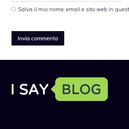
web
Salva il mio nome, email e sito web in que