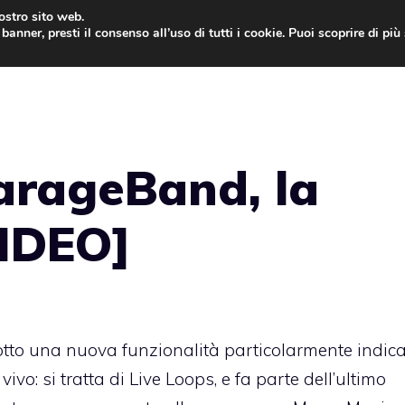
nostro sito web.
banner, presti il consenso all’uso di tutti i cookie. Puoi scoprire di pi
ONE
MAC
IPAD
IOS 9
APPLE WATCH
MAC
arageBand, la
VIDEO]
tto una nuova funzionalità particolarmente indic
ivo: si tratta di Live Loops, e fa parte dell’ultimo