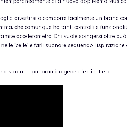
contemporaneamente alla nuova app
Memo Musical
voglia divertirsi a comporre facilmente un brano co
somma, che comunque ha tanti controlli e funzionalit
tramite accelerometro. Chi vuole spingersi oltre può
li nelle “celle” e farli suonare seguendo l’ispirazione 
ci mostra una panoramica generale di tutte le