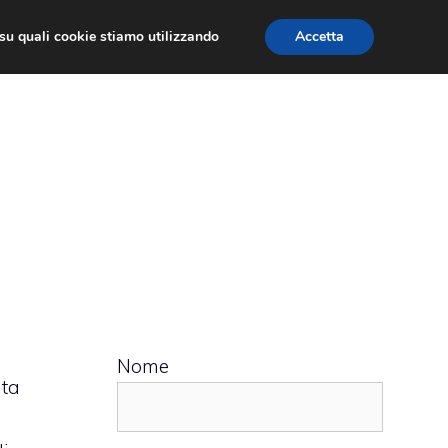
ù su quali cookie stiamo utilizzando
Accetta
 APPS
RECENSIONI
APPROFONDIMENTO
Nome
ata