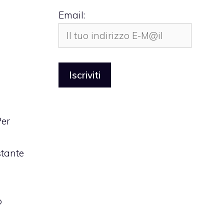
Email:
Per
stante
o