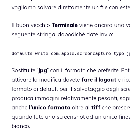
vogliamo salvare direttamente un file con este
Il buon vecchio
Terminale
viene ancora una vol
seguente stringa, dopodiché date invio:
defaults write com.apple.screencapture type j
Sostituite “
jpg
” con il formato che preferite. Po
attivare la modifica dovete
fare il logout
e ric
formato di default per il salvataggio degli sc
produca immagini relativamente pesanti, sopr
anche
l’unico formato
oltre al
tiff
che preser
quando fate uno screenshot ad un unica finestr
bianco.