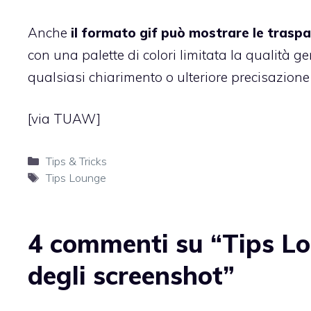
Anche
il formato gif può mostrare le trasp
con una palette di colori limitata la qualità g
qualsiasi chiarimento o ulteriore precisazione
[
via TUAW
]
Categorie
Tips & Tricks
Tag
Tips Lounge
4 commenti su “Tips Lo
degli screenshot”