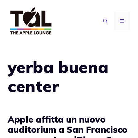
Vai
al
MENU
contenuto
yerba buena
center
Apple affitta un nuovo
auditorium a San Francisco