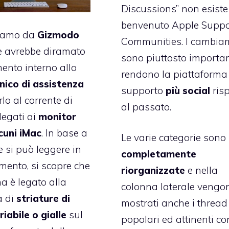
Discussions” non esiste
benvenuto
Apple Suppo
iamo da
Gizmodo
Communities
. I cambia
e avrebbe diramato
sono piuttosto importan
ento interno
allo
rendono la piattaforma
nico di assistenza
supporto
più social
risp
lo al corrente di
al passato.
legati ai
monitor
cuni iMac
. In base a
Le varie categorie sono 
e si può leggere in
completamente
mento, si scopre che
riorganizzate
e nella
ma è legato alla
colonna laterale vengo
 di
striature di
mostrati anche i thread
riabile o gialle
sul
popolari ed attinenti co