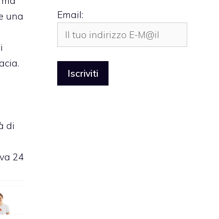
o ma
Email:
ne una
i
acia.
r
à di
iva 24