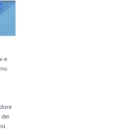
i e
ino
e
dare
 dei
ria