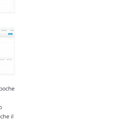
 poche
o
che il