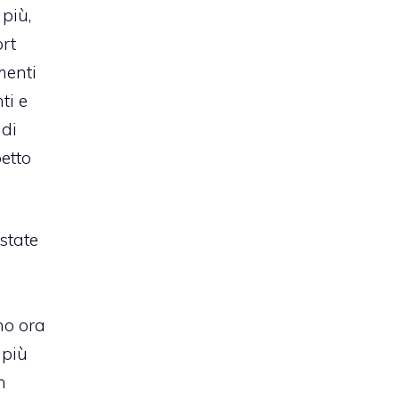
 più,
rt
menti
ti e
 di
etto
state
no ora
 più
n