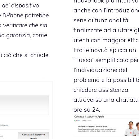
nuovo look più intuitiv
 del dispositivo
anche con l’introduzio
é l’iPhone potrebbe
serie di funzionalità
 verificare che sia
finalizzate ad aiutare gl
r la garanzia, come
utenti con maggior effic
Fra le novità spicca un
o ciò che si chiede
“flusso” semplificato pe
l’individuazione del
problema e la possibilit
chiedere assistenza
attraverso una chat att
ore su 24.