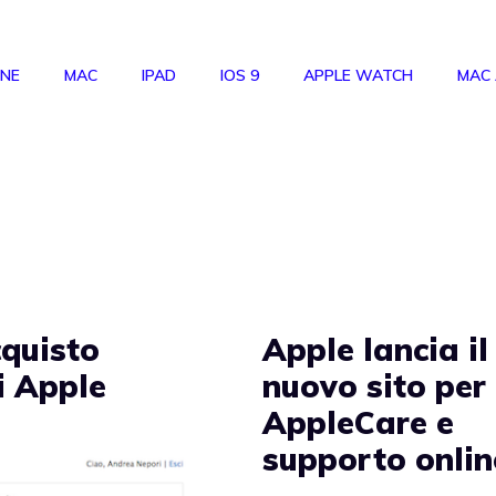
ONE
MAC
IPAD
IOS 9
APPLE WATCH
MAC
e
quisto
Apple lancia il
ti Apple
nuovo sito per
AppleCare e
supporto onlin