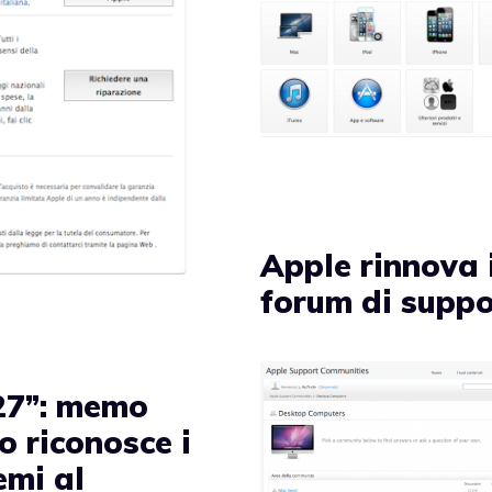
Apple rinnova 
forum di supp
27”: memo
o riconosce i
emi al