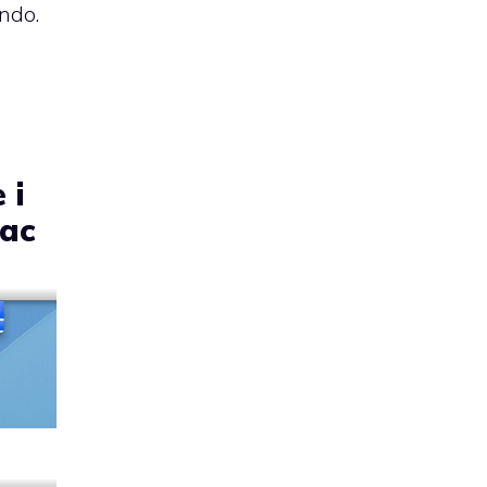
ndo.
 i
Mac