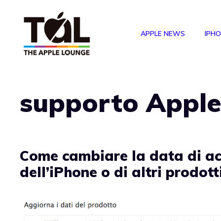
Vai
al
APPLE NEWS
IPH
contenuto
supporto Appl
Come cambiare la data di ac
dell’iPhone o di altri prodot