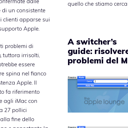
confermate dalle
quello che stiamo cerca
 di un consistente
 clienti apparse sui
supporto Apple.
A switcher’s
ti problemi di
guide: risolvere
g
,
tuttora irrisolti
,
problemi del 
trebbe essere
re spina nel fianco
stenza Apple. Il
 fa riferimento
e agli
iMac con
 27 pollici
 alla fine dello