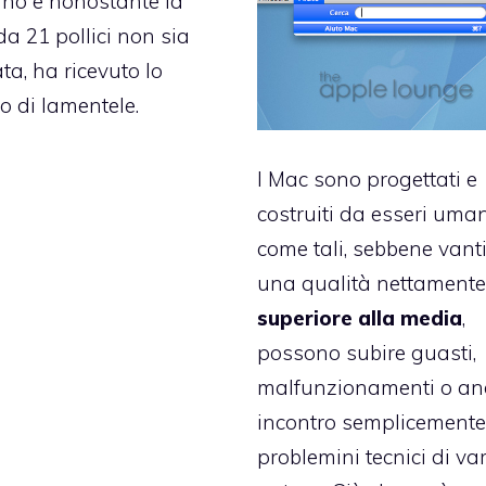
no e nonostante la
da 21 pollici non sia
a, ha ricevuto lo
o di lamentele.
I Mac sono progettati e
costruiti da esseri uman
come tali, sebbene vant
una qualità nettament
superiore alla media
,
possono subire guasti,
malfunzionamenti o an
incontro semplicemente
problemini tecnici di va