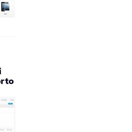
i
orto