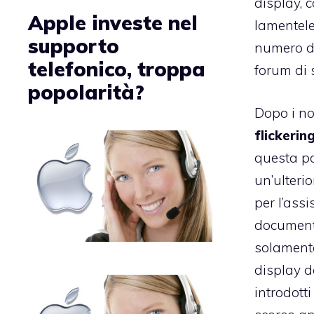
display, 
Apple investe nel
lamentele
supporto
numero di
telefonico, troppa
forum di 
popolarità?
Dopo i no
flickerin
questa po
un’ulterio
per l’assi
documento
solament
display da
introdotti