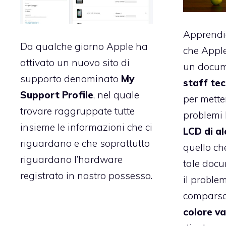
Apprend
Da qualche giorno Apple ha
che Appl
attivato un nuovo sito di
un
docum
supporto denominato
My
staff tec
Support Profile
, nel quale
per metter
trovare raggruppate tutte
problemi 
insieme le informazioni che ci
LCD di al
riguardano e che soprattutto
quello ch
riguardano l’hardware
tale docu
registrato in nostro possesso.
il proble
comparsa
colore va