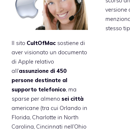
scorso an
versione 
menzionat
stesso tip
Il sito
CultOfMac
sostiene di
aver visionato un documento
di Apple relativo
all’
assunzione di 450
persone destinate al
supporto telefonico
, ma
sparse per almeno
sei città
americane (tra cui Orlando in
Florida, Charlotte in North
Carolina, Cincinnati nell’Ohio