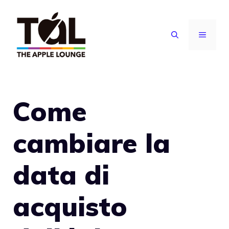
Vai
al
MENU
contenuto
Come
cambiare la
data di
acquisto