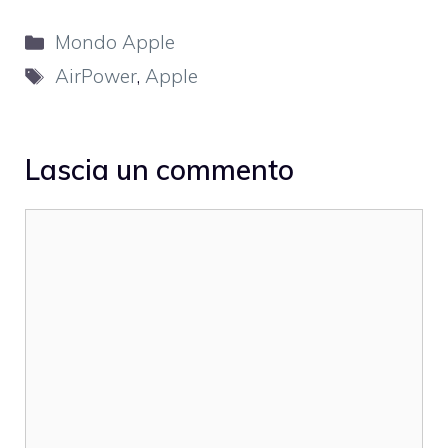
Categorie
Mondo Apple
Tag
AirPower
,
Apple
Lascia un commento
Commento