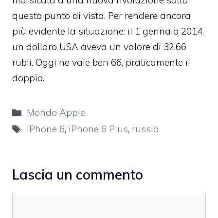
morsicata a una nuova rivoluzione sotto
questo punto di vista. Per rendere ancora
più evidente la situazione: il 1 gennaio 2014,
un dollaro USA aveva un valore di 32,66
rubli. Oggi ne vale ben 66, praticamente il
doppio.
Categorie
Mondo Apple
Tag
iPhone 6
,
iPhone 6 Plus
,
russia
Lascia un commento
Commento