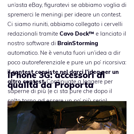
un’asta eBay, figuratevi se abbiamo voglia di
spremerci le meningi per ideare un contest.
Ci siamo riuniti, abbiamo collegato i cervelli
redazionali tramite
Cavo Dock™
e lanciato il
nostro software di
BrainStorming
automatico. Ne è venuta fuori un’idea a dir
poco autoreferenziale e pure un po’ ricorsiva:
il contest consiste nel darci l’idea per un
iPhone 3G: accessori di
altro contest
. Continuate a leggere per
qualità da Proporta
saperne di più (e ci sta pure che dopo il
salto torno ad essere un po’ più serio).