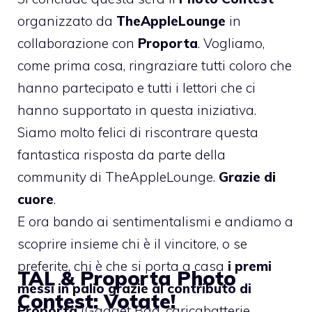
organizzato da
TheAppleLounge
in
collaborazione con
Proporta
. Vogliamo,
come prima cosa, ringraziare tutti coloro che
hanno partecipato e tutti i lettori che ci
hanno supportato in questa iniziativa.
Siamo molto felici di riscontrare questa
fantastica risposta da parte della
community di TheAppleLounge.
Grazie di
cuore
.
E ora bando ai sentimentalismi e andiamo a
scoprire insieme chi è il vincitore, o se
preferite, chi è che si porta a casa
i premi
TAL & Proporta Photo
messi in palio grazie al contributo di
Contest: Votate!
Proporta
(Gadget Bag, caricabatterie