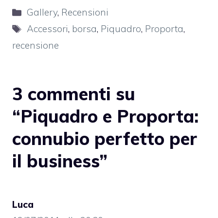
Categorie
Gallery
,
Recensioni
Tag
Accessori
,
borsa
,
Piquadro
,
Proporta
,
recensione
3 commenti su
“Piquadro e Proporta:
connubio perfetto per
il business”
Luca