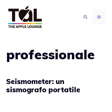
Vai
al
MENU
contenuto
professionale
Seismometer: un
sismografo portatile