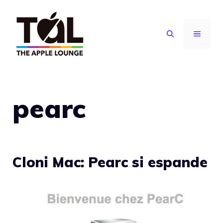
Vai
al
MENU
contenuto
pearc
Cloni Mac: Pearc si espande