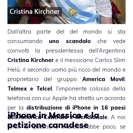
Dall’altra parte del del mondo si sta
consumando
uno scandalo
che vede
coinvolti la presidentessa dell’Argentina
Cristina Kirchner
e il messicano
Carlos Slim
Helù
, il secondo uomo più ricco del mondo e
proprietario del gruppo
America Movil
,
Telmex e Telcel
, l’imponente colosso della
telefonia con cui Apple ha stretto un accordo
per la
distribuzione di iPhone in 16 paesi
iPhone in Messico e la
dell’America Centrale e Meridionale
. A noi
petizione canadese
forse la questione interesserebbe poco, se