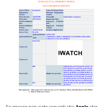
Se ancora non siete convinti che
Apple
stia