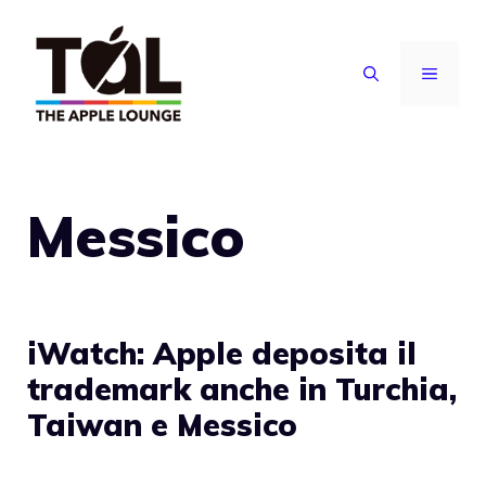
Vai
al
MENU
contenuto
Messico
iWatch: Apple deposita il
trademark anche in Turchia,
Taiwan e Messico