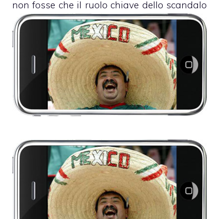
non fosse che il ruolo chiave dello scandalo
è toccato nientemeno che a un “povero”
MacBook Air
.