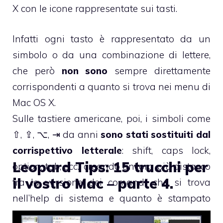
X con le icone rappresentate sui tasti.
Infatti ogni tasto è rappresentato da un
simbolo o da una combinazione di lettere,
che però
non sono
sempre direttamente
corrispondenti a quanto si trova nei menu di
Mac OS X.
Sulle tastiere americane, poi, i simboli come
⇧, ⇪, ⌥, ⇥ da anni
sono stati sostituiti dal
corrispettivo letterale
: shift, caps lock,
Leopard Tips: 15 trucchi per
option, tab, ecc., creando ancora più distacco
il vostro Mac – parte 4.
tra la versione dei comandi che si trova
nell’help di sistema e quanto è stampato
sulla tastiera.