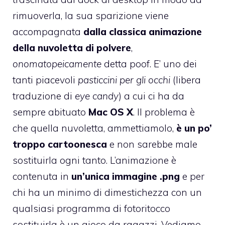
rimuoverla, la sua sparizione viene
accompagnata
dalla classica animazione
della nuvoletta di polvere
,
onomatopeicamente
detta poof. E’ uno dei
tanti piacevoli
pasticcini per gli occhi
(libera
traduzione di
eye candy
) a cui ci ha da
sempre abituato
Mac OS X
. Il problema è
che quella nuvoletta, ammettiamolo,
è un po’
troppo cartoonesca
e non sarebbe male
sostituirla ogni tanto. L’animazione è
contenuta in
un’unica immagine .png
e per
chi ha un minimo di dimestichezza con un
qualsiasi programma di fotoritocco
sostituirla è un gioco da ragazzi. Vediamo