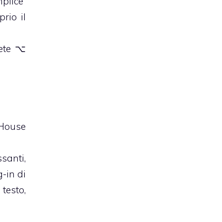
plice”
rio il
mete ⌥
 House
santi,
g-in di
testo,