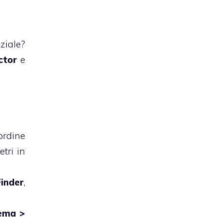
ziale?
ctor
e
ordine
tri in
Finder
,
tema >