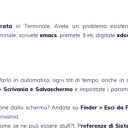
grata
in Terminale. Avete un problema esisten
rminale, scrivete
emacs
, premete ⇧+⎋, digitate
xdo
arlo in automatico, ogni tot di tempo, anche in 
> Scrivania e Salvaschermo
e impostate i parame
e icone dallo schermo? Andate su
Finder > Esci da 
rivania.
come se ne può essere stufi?): P
referenze di Sis