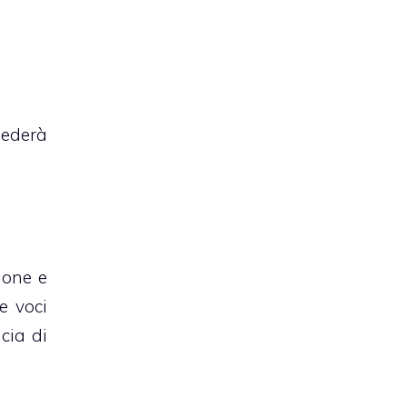
iederà
ione e
Le voci
cia di