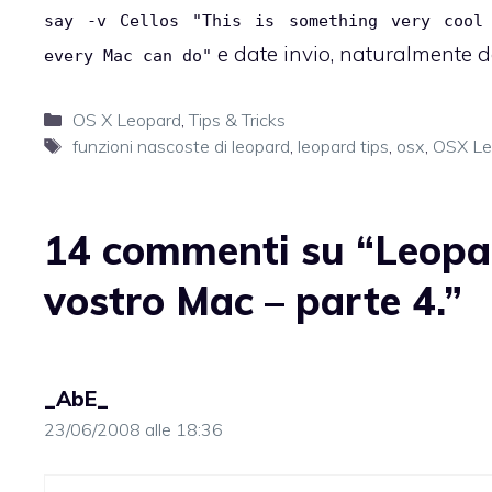
say -v Cellos "This is something very cool
e date invio, naturalmente 
every Mac can do"
Categorie
OS X Leopard
,
Tips & Tricks
Tag
funzioni nascoste di leopard
,
leopard tips
,
osx
,
OSX Le
14 commenti su “Leopard
vostro Mac – parte 4.”
_AbE_
23/06/2008 alle 18:36