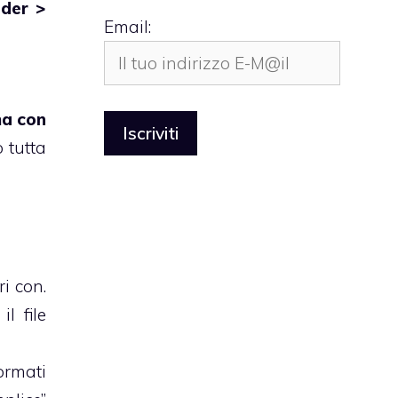
nder >
Email:
ma con
o tutta
i con.
l file
ormati