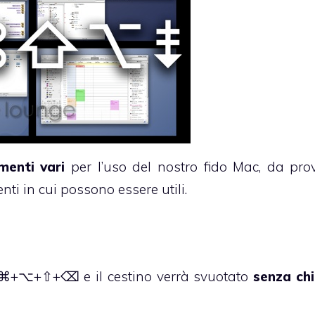
menti vari
per l’uso del nostro fido Mac, da pro
ti in cui possono essere utili.
le? ⌘+⌥+⇧+⌫ e il cestino verrà svuotato
senza ch