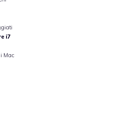
giati
e i7
li Mac