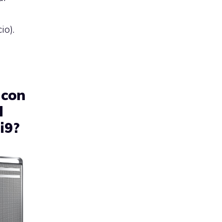
io).
 con
l
i9?