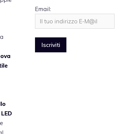
Email:
da
uova
ile
lo
 LED
ue
al