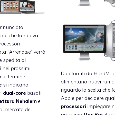
annunciato
ente che la nuova
processori
ata
“Arrendale”
verrà
e spedita ai
i nei prossimi
Dati forniti da
HardMa
n il termine
alimentano nuovi rumo
e
si indicano i
riguardo la scelta che f
i
dual-core
basati
Apple per decidere qual
tettura Nehalem
e
processori
impiegare n
 al mercato dei
prossimo
Mac Pro
, il s