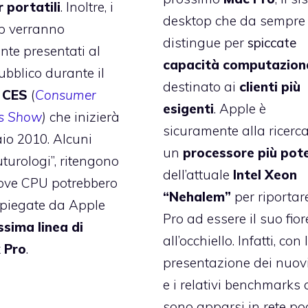
 portatili
. Inoltre, i
desktop che da sempre 
p verranno
distingue per
spiccate
ente presentati al
capacità computaziona
bblico durante il
destinato ai
clienti più
o
CES
(
Consumer
esigenti
. Apple è
cs Show
)
che inizierà
sicuramente alla ricerca
aio 2010. Alcuni
un
processore più pot
uturologi”, ritengono
dell’attuale
Intel Xeon
ove CPU potrebbero
“Nehalem”
per riporta
mpiegate da Apple
Pro ad essere il suo fior
ssima linea di
all’occhiello. Infatti, con 
 Pro
.
presentazione dei nuov
e i relativi
benchmarks 
sono apparsi in rete po