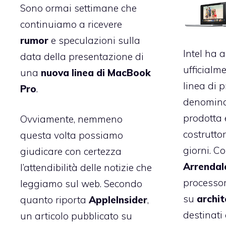
Sono ormai settimane che
continuiamo a ricevere
rumor
e speculazioni sulla
Intel ha 
data della presentazione di
ufficialm
una
nuova linea di MacBook
linea di 
Pro
.
denomin
prodotta 
Ovviamente, nemmeno
costruttor
questa volta possiamo
giorni. Co
giudicare con certezza
Arrendal
l’attendibilità delle notizie che
processor
leggiamo sul web. Secondo
su
archi
quanto riporta
AppleInsider
,
destinati
un articolo pubblicato su