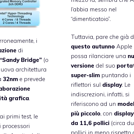
l’abbia messo nel
“dimenticatoio”.
Tuttavia, pare che già 
erroneamente, i
questo
autunno
Apple
azione
di
possa rilanciare una
n
“Sandy Bridge”
(o
versione
del suo
portat
nuova architettura
super-slim
puntando i
a
32nm
e prevede
riflettori sul
display
. Le
laborazione
indiscrezioni, infatti, si
ità grafica
.
riferiscono ad un
model
più piccolo
, con
display
 primi test, le
da 11,6 pollici
(circa d
i processori
pollici in meno rispetto 