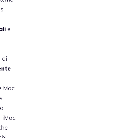
si
li
e
 di
ente
re Mac
e
la
i iMac
che
chi