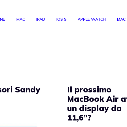
ONE
MAC
IPAD
IOS 9
APPLE WATCH
MAC
ssori Sandy
Il prossimo
MacBook Air a
un display da
11,6”?