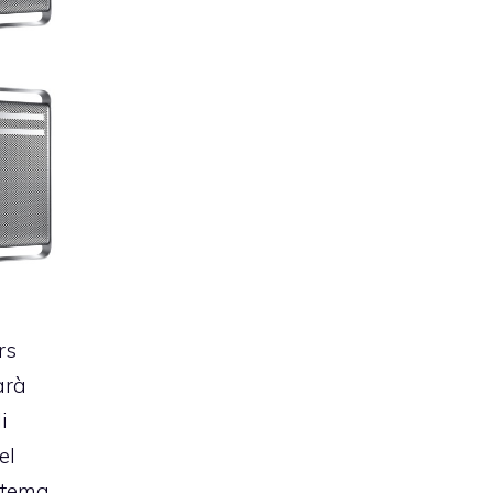
c
rs
arà
i
el
istema