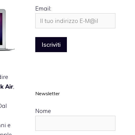
Email:
dire
ok
Air
,
Newsletter
Dal
Nome
nni e
Apple