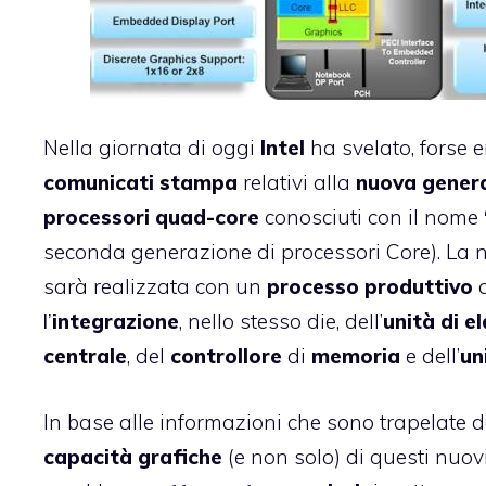
Nella giornata di oggi
Intel
ha svelato, forse 
comunicati
stampa
relativi alla
nuova gener
processori quad-core
conosciuti con il nome
seconda generazione di processori Core). La 
sarà realizzata con un
processo produttivo
l’
integrazione
, nello stesso die, dell’
unità di e
centrale
, del
controllore
di
memoria
e dell’
un
In base alle informazioni che sono trapelate dai
capacità
grafiche
(e non solo) di questi nuov