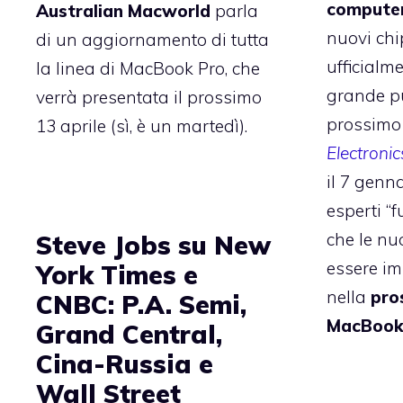
computer
Australian Macworld
parla
nuovi chi
di un aggiornamento di tutta
ufficialm
la linea di MacBook Pro, che
grande pu
verrà presentata il prossimo
prossim
13 aprile (sì, è un martedì).
Electroni
il 7 genn
esperti “f
che le nu
Steve Jobs su New
essere i
York Times e
nella
pro
CNBC: P.A. Semi,
MacBook
Grand Central,
Cina-Russia e
Wall Street