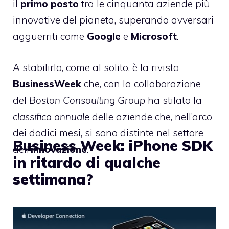
il
primo posto
tra le
cinquanta aziende più
innovative del pianeta
, superando avversari
agguerriti come
Google
e
Microsoft
.
A stabilirlo, come al solito, è la rivista
BusinessWeek
che, con la collaborazione
del
Boston Consoulting Group
ha stilato la
classifica annuale
delle aziende che, nell’arco
dei dodici mesi, si sono distinte nel settore
Business Week: iPhone SDK
dell’
innovazione
.
in ritardo di qualche
settimana?