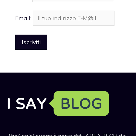
Email:
TheAppleLounge
è parte dell' AREA TECH del