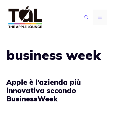
Vai
al
MENU
contenuto
business week
Apple è l’azienda più
innovativa secondo
BusinessWeek