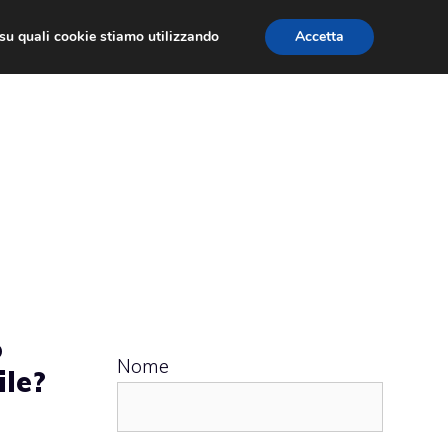
ù su quali cookie stiamo utilizzando
Accetta
 APPS
RECENSIONI
APPROFONDIMENTO
o
Nome
ile?