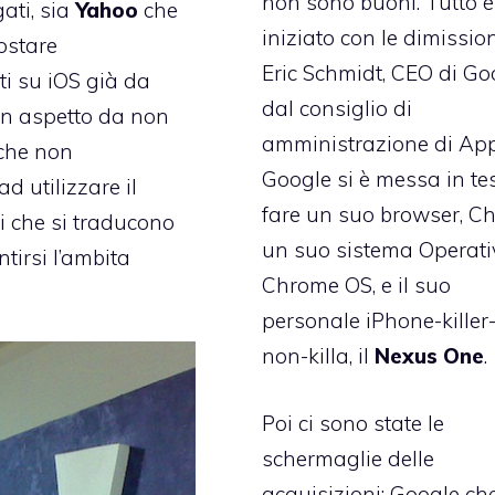
non sono buoni. Tutto è
ati, sia
Yahoo
che
iniziato con le
dimission
ostare
Eric Schmidt
, CEO di Go
i su iOS già da
dal consiglio di
 un aspetto da non
amministrazione di App
 che non
Google si è messa in te
 utilizzare il
fare un suo browser, C
i che si traducono
un suo sistema Operati
tirsi l’ambita
Chrome OS, e il suo
personale iPhone-killer
non-killa, il
Nexus One
.
Poi ci sono state le
schermaglie delle
acquisizioni: Google che