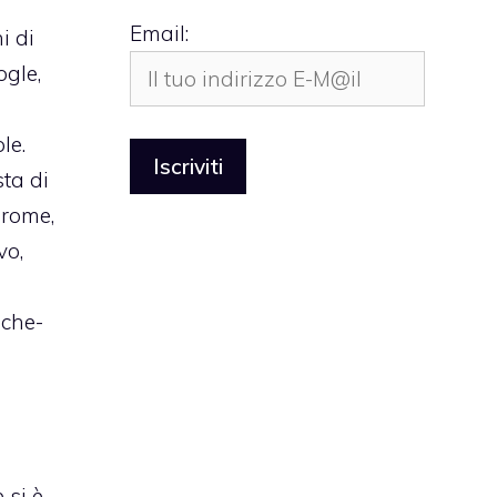
Email:
i di
ogle,
le.
sta di
hrome,
vo,
-che-
 si è