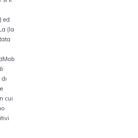
) ed
La (la
stata
 AdMob
di
 di
re
in cui
no
tivi