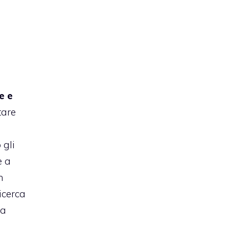
e e
tare
 gli
e a
n
icerca
sa