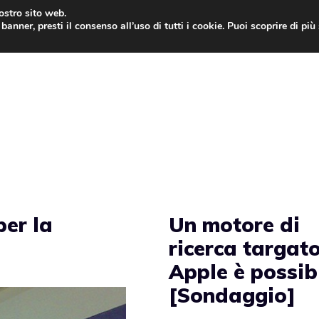
nostro sito web.
banner, presti il consenso all’uso di tutti i cookie. Puoi scoprire di pi
ONE
MAC
IPAD
IOS 9
APPLE WATCH
MAC
per la
Un motore di
ricerca targat
Apple è possib
[Sondaggio]