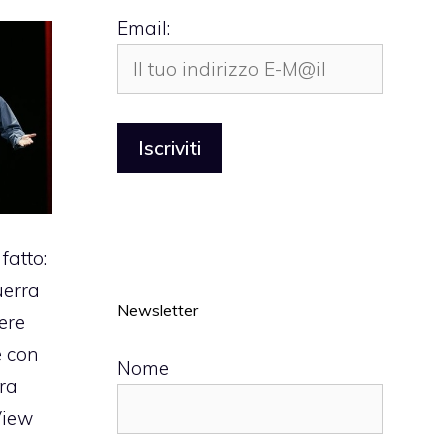
Email:
fatto:
uerra
Newsletter
ere
e con
Nome
fra
View