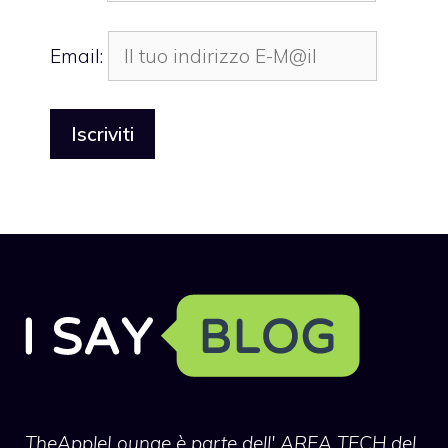
Email:
TheAppleLounge
è parte dell' AREA TECH del