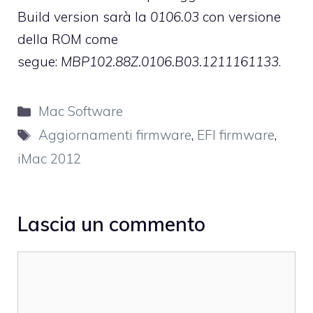
Build version sarà la
0106.03
con versione
della ROM come
segue:
MBP102.88Z.0106.B03.1211161133
.
Categorie
Mac Software
Tag
Aggiornamenti firmware
,
EFI firmware
,
iMac 2012
Lascia un commento
Commento