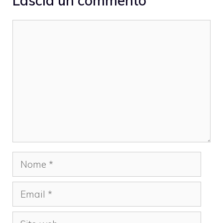
Lascia un commento
Commento
Nome
Email
Sito