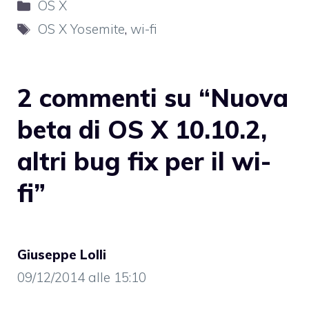
Categorie
OS X
Tag
OS X Yosemite
,
wi-fi
2 commenti su “Nuova
beta di OS X 10.10.2,
altri bug fix per il wi-
fi”
Giuseppe Lolli
09/12/2014 alle 15:10