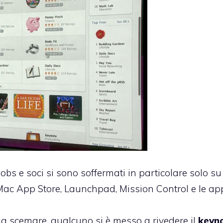
obs e soci si sono soffermati in particolare solo su
 Mac App Store, Launchpad, Mission Control e le ap
a a scemare, qualcuno si è messo a rivedere il
keyn