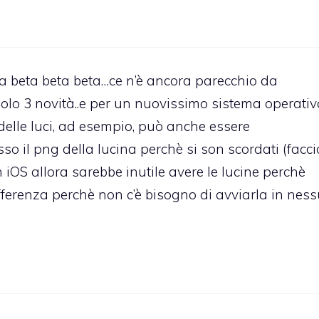
a beta beta beta…ce n’è ancora parecchio da
lo 3 novità..e per un nuovissimo sistema operativ
delle luci, ad esempio, può anche essere
il png della lucina perchè si son scordati (facci
iOS allora sarebbe inutile avere le lucine perchè
fferenza perchè non c’è bisogno di avviarla in nes