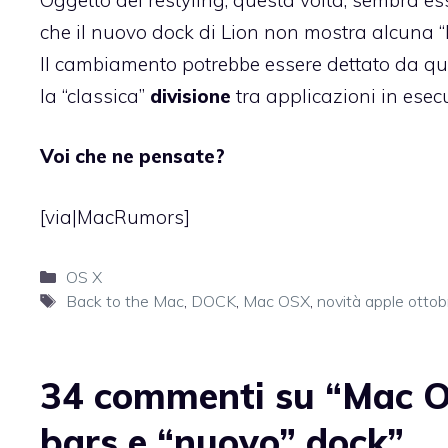
che il nuovo dock di Lion non mostra alcuna “lu
Il cambiamento potrebbe essere dettato da qu
la “classica”
divisione
tra applicazioni in esec
Voi che ne pensate?
[via|
MacRumors
]
Categorie
OS X
Tag
Back to the Mac
,
DOCK
,
Mac OSX
,
novità apple otto
34 commenti su “Mac OS
bars e “nuovo” dock”