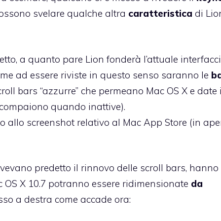
 possono svelare qualche altra
caratteristica
di Lio
o, a quanto pare Lion fonderà l’attuale interfacc
rime ad essere riviste in questo senso saranno le
b
 scroll bars “azzurre” che permeano Mac OS X e date i
 scompaiono quando inattive).
o allo screenshot relativo al Mac App Store (in ape
avevano predetto il rinnovo delle scroll bars, hanno
c OS X 10.7 potranno essere ridimensionate
da
asso a destra come accade ora: