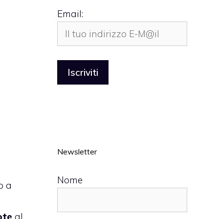
Email:
Newsletter
Nome
p a
ote
al