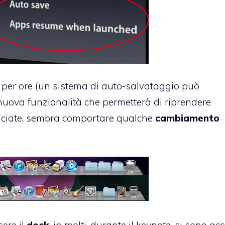
 per ore (un sistema di auto-salvataggio può
 nuova funzionalità che permetterà di riprendere
nciate, sembra comportare qualche
cambiamento
sere il
dock
: in molti, durante il keynote, si sono acc