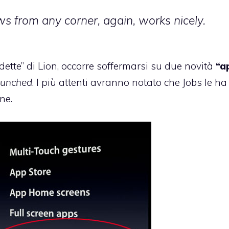
 from any corner, again, works nicely.
ette” di Lion, occorre soffermarsi su due novità
“a
aunched
. I più attenti avranno notato che Jobs le ha
ne.