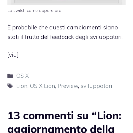
Lo switch come appare ora
È probabile che questi cambiamenti siano
stati il frutto del feedback degli sviluppatori.
[
via
]
Categorie
OS X
Tag
Lion
,
OS X Lion
,
Preview
,
sviluppatori
13 commenti su “Lion:
aggiornamento della