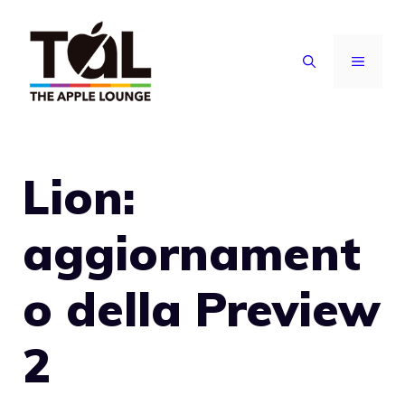
Vai
al
MENU
contenuto
Lion:
aggiornament
o della Preview
2